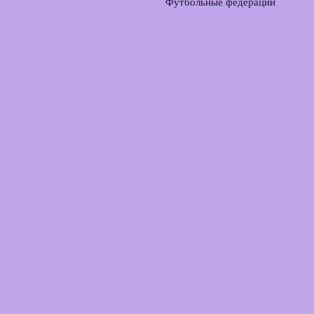
Футбольные федерации
Швеции и Сербии
отказались поддержать
Инфантино на выборах
ФИФА
3 августа, 2026
© 2026 Лаборатория Голов
Новости футбола
News
Аналитика матчей
История и традиции
Прогнозы
Тактические схемы
Технологии в футболе