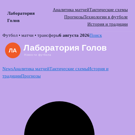
Аналитика матчей
Тактические схемы
Лаборатория
Прогнозы
Технологии в футболе
Голов
История и традиции
Skip
Футбол • матчи • трансферы
6 августа 2026
Поиск
to
content
News
Аналитика матчей
Тактические схемы
История и
традиции
Прогнозы