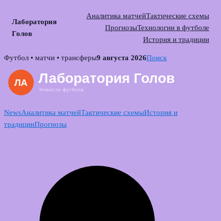
Аналитика матчей
Тактические схемы
Лаборатория
Прогнозы
Технологии в футболе
Голов
История и традиции
Skip
Футбол • матчи • трансферы
9 августа 2026
Поиск
to
content
News
Аналитика матчей
Тактические схемы
История и
традиции
Прогнозы