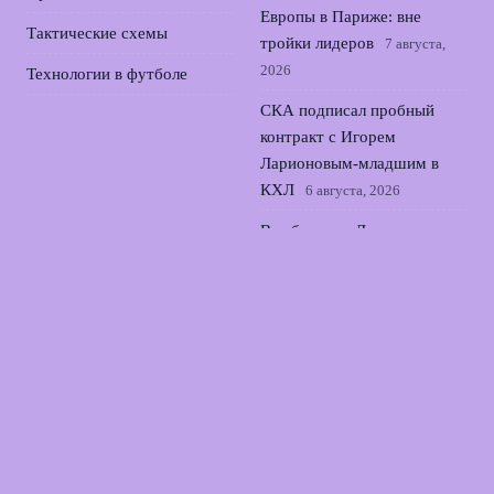
Европы в Париже: вне
Тактические схемы
тройки лидеров
7 августа,
2026
Технологии в футболе
СКА подписал пробный
контракт с Игорем
Ларионовым‑младшим в
КХЛ
6 августа, 2026
Все бегут из Локомотива:
Баринов раскрыл
неприятную правду о
кризисе
5 августа, 2026
Путин наградил Тамару
Москвину орденом Почёта
за вклад в фигурное катание
4 августа, 2026
© 2026 Лаборатория Голов
Новости футбола