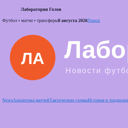
Лаборатория Голов
Skip
Футбол • матчи • трансферы
8 августа 2026
Поиск
to
content
News
Аналитика матчей
Тактические схемы
История и традиции