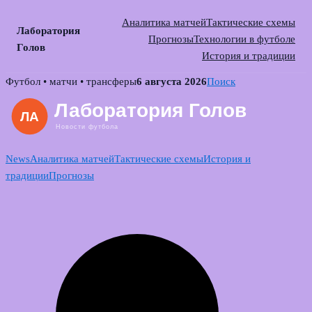
Аналитика матчей
Тактические схемы
Лаборатория
Прогнозы
Технологии в футболе
Голов
История и традиции
Skip
Футбол • матчи • трансферы
6 августа 2026
Поиск
to
content
News
Аналитика матчей
Тактические схемы
История и
традиции
Прогнозы