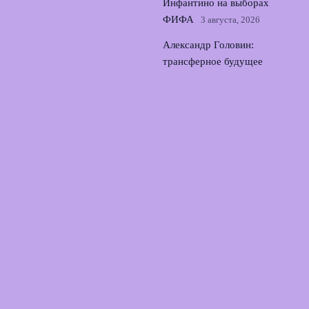
Инфантино на выборах
ФИФА
3 августа, 2026
Александр Головин:
трансферное будущее
Монако, Турция и
Саудовская Аравия
2
августа, 2026
Трофимов и Румянцева:
протест против судейских
оценок на ЧЕ в Париже
1
августа, 2026
© 2026 Лаборатория Голов
Новости футбола
News