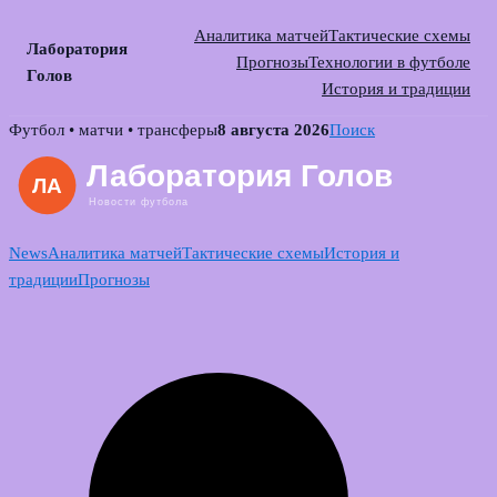
Аналитика матчей
Тактические схемы
Лаборатория
Прогнозы
Технологии в футболе
Голов
История и традиции
Skip
Футбол • матчи • трансферы
8 августа 2026
Поиск
to
content
News
Аналитика матчей
Тактические схемы
История и
традиции
Прогнозы