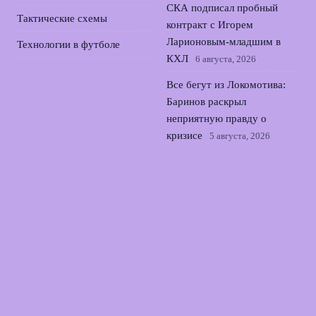
СКА подписал пробный
Тактические схемы
контракт с Игорем
Ларионовым‑младшим в
Технологии в футболе
КХЛ
6 августа, 2026
Все бегут из Локомотива:
Баринов раскрыл
неприятную правду о
кризисе
5 августа, 2026
Путин наградил Тамару
Москвину орденом Почёта
за вклад в фигурное катание
4 августа, 2026
Футбольные федерации
Швеции и Сербии
отказались поддержать
Инфантино на выборах
ФИФА
3 августа, 2026