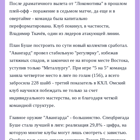
После драматичного вылета от "Локомотива" в прошлом
плей-офф - поражение в седьмом матче, да еще и в
овертайме - команда была капитально
переформатирована. Клуб покинул, в частности,
Владимир Ткачёв, один из лидеров атакующей линии.
План Буше построить по сути новый коллектив сработал.
"Авангард" провел стабильную "регулярку", избежав
затяжных спадов, и закончил ее на втором месте Востока,
уступив только "Металлургу". При игре "5 на 5" команда
заняла четвертое место в лиге по голам (156), а всего
забросила 228 шайб - третий показатель в КХЛ. Омский
клуб научился побеждать не только за счет
индивидуального мастерства, но и благодаря четкой
командной структуре.
Главное оружие "Авангарда" - большинство. Спецбригада
Буше стала лучшей в лиге: реализация 29,8% - цифра, на
которую многие клубы могут лишь смотреть с завистью.
Особую роль здесь играет защитник Дамир Шарипзянов,