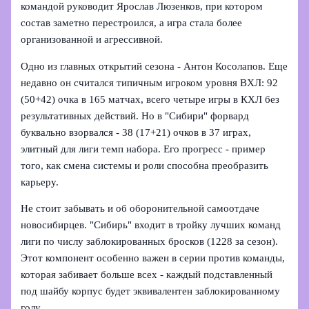
командой руководит Ярослав Люзенков, при котором
состав заметно перестроился, а игра стала более
организованной и агрессивной.
Одно из главных открытий сезона - Антон Косолапов. Еще
недавно он считался типичным игроком уровня ВХЛ: 92
(50+42) очка в 165 матчах, всего четыре игры в КХЛ без
результативных действий. Но в "Сибири" форвард
буквально взорвался - 38 (17+21) очков в 37 играх,
элитный для лиги темп набора. Его прогресс - пример
того, как смена системы и роли способна преобразить
карьеру.
Не стоит забывать и об оборонительной самоотдаче
новосибирцев. "Сибирь" входит в тройку лучших команд
лиги по числу заблокированных бросков (1228 за сезон).
Этот компонент особенно важен в серии против команды,
которая забивает больше всех - каждый подставленный
под шайбу корпус будет эквивалентен заблокированному
голу.