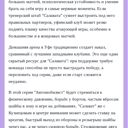
больших матчей, психологическая устойчивость и умение
брать на себя игру в самые нервные моменты. Если
тренерский штаб "Салавата" сумеет выстроить под него
правильных партнеров, уфимский клуб может резко
поднять планку качества атакующей игры, особенно в
большинстве и в концовках матчей.
Домашняя арена в Уфе традиционно создает накал,
сравнимый с лучшими западными клубами. Это еще один
скрытый ресурс для "Салавата": при поддержке трибун
команда способна не просто выстрадать победу, а
переломить ход серии, даже если старт сложится
неудачно.
В этой серии "Автомобилист" будет стремиться к
физическому давлению, борьбе у бортов, частым вбросам
шайбы в зону и игре на добиваниях. "Салават" же с
Кузнецовым в центре внимания может сделать ставку на
креатив, быстрый выход из обороны и розыгрыш шайбы
через пас, а не через силовую борьбу. Столкновение двух