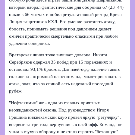
который набрал фантастические для оборонца 67 (23+44)
очков в 66 матчах и побил результативный рекорд Криса
Ли для защитников КХЛ. Его умение разгонять атаку,
бросать, принимать решения под давлением делает
омичей практически смертельно опасными при любом
удалении соперника.
Вратарская линия тоже внушает доверие. Никита
Серебряков одержал 35 побед при 15 поражениях и
остановил 93,1% бросков. Для плей-офф наличие такого
голкипера - огромный плюс: команда может рисковать в
атаке, зная, что за спиной есть надежный последний
рубеж.
"Нефтехимик" же - одна из главных приятных
неожиданностей сезона. Под руководством Игоря
Гришина нижнекамский клуб провел яркую "регулярку",
впервые за три года вернувшись в плей-офф. Команда не
ушла в глухую оборону и не стала строить "бетонную"