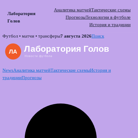
Аналитика матчей
Тактические схемы
Лаборатория
Прогнозы
Технологии в футболе
Голов
История и традиции
Skip
Футбол • матчи • трансферы
7 августа 2026
Поиск
to
content
News
Аналитика матчей
Тактические схемы
История и
традиции
Прогнозы