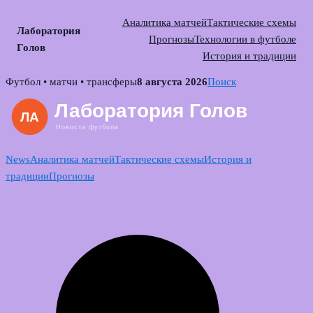
Аналитика матчей
Тактические схемы
Лаборатория
Прогнозы
Технологии в футболе
Голов
История и традиции
Skip
Футбол • матчи • трансферы
8 августа 2026
Поиск
to
content
News
Аналитика матчей
Тактические схемы
История и
традиции
Прогнозы