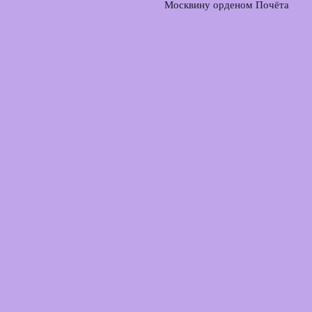
Москвину орденом Почёта
за вклад в фигурное катание
4 августа, 2026
Футбольные федерации
Швеции и Сербии
отказались поддержать
Инфантино на выборах
ФИФА
3 августа, 2026
© 2026 Лаборатория Голов
Новости футбола
News
Аналитика матчей
История и традиции
Прогнозы