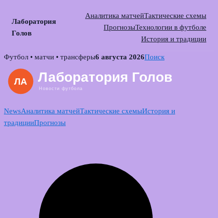
Аналитика матчей
Тактические схемы
Лаборатория
Прогнозы
Технологии в футболе
Голов
История и традиции
Skip
Футбол • матчи • трансферы
6 августа 2026
Поиск
to
content
News
Аналитика матчей
Тактические схемы
История и
традиции
Прогнозы