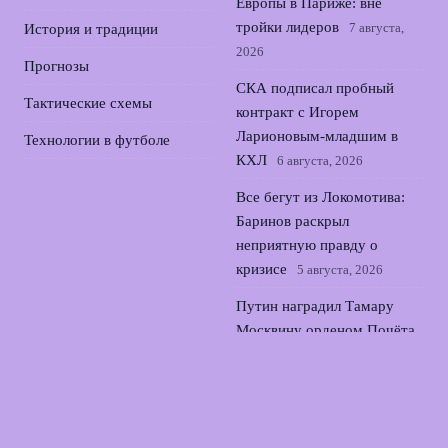
Европы в Париже: вне
тройки лидеров
7 августа,
История и традиции
2026
Прогнозы
СКА подписал пробный
Тактические схемы
контракт с Игорем
Ларионовым‑младшим в
Технологии в футболе
КХЛ
6 августа, 2026
Все бегут из Локомотива:
Баринов раскрыл
неприятную правду о
кризисе
5 августа, 2026
Путин наградил Тамару
Москвину орденом Почёта
за вклад в фигурное катание
4 августа, 2026
Футбольные федерации
Швеции и Сербии