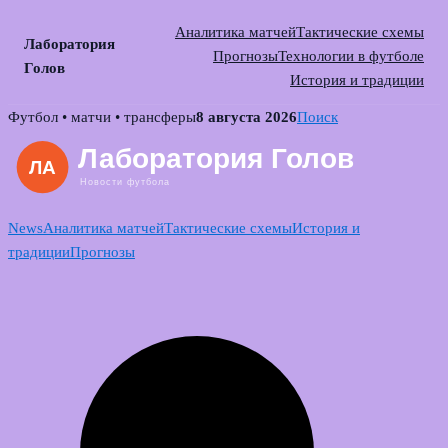
Аналитика матчей
Тактические схемы
Лаборатория
Прогнозы
Технологии в футболе
Голов
История и традиции
Skip
Футбол • матчи • трансферы
8 августа 2026
Поиск
to
content
News
Аналитика матчей
Тактические схемы
История и
традиции
Прогнозы