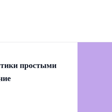
стики простыми
ние