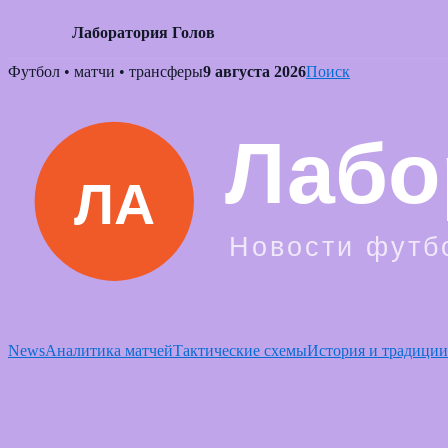
Лаборатория Голов
Skip
Футбол • матчи • трансферы
9 августа 2026
Поиск
to
content
News
Аналитика матчей
Тактические схемы
История и традиции