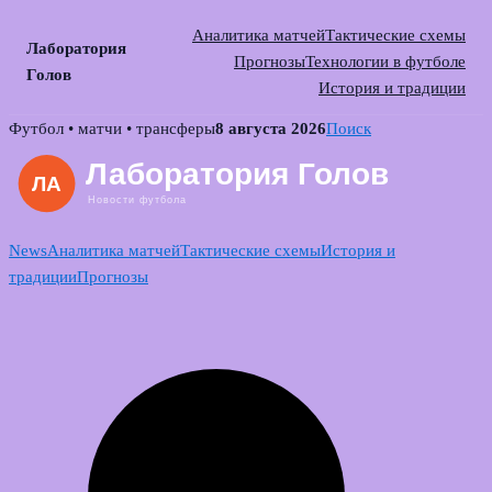
Аналитика матчей
Тактические схемы
Лаборатория
Прогнозы
Технологии в футболе
Голов
История и традиции
Skip
Футбол • матчи • трансферы
8 августа 2026
Поиск
to
content
News
Аналитика матчей
Тактические схемы
История и
традиции
Прогнозы