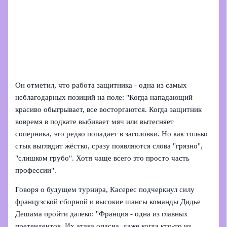
Он отметил, что работа защитника - одна из самых
неблагодарных позиций на поле: "Когда нападающий
красиво обыгрывает, все восторгаются. Когда защитник
вовремя в подкате выбивает мяч или вытесняет
соперника, это редко попадает в заголовки. Но как только
стык выглядит жёстко, сразу появляются слова "грязно",
"слишком грубо". Хотя чаще всего это просто часть
профессии".
Говоря о будущем турнира, Касерес подчеркнул силу
французской сборной и высокие шансы команды Дидье
Дешама пройти далеко: "Франция - одна из главных
претендентов. Их атака опасна, даже когда кто‑то из