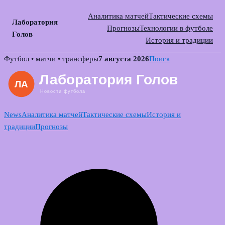
Аналитика матчей
Тактические схемы
Лаборатория
Прогнозы
Технологии в футболе
Голов
История и традиции
Skip
Футбол • матчи • трансферы
7 августа 2026
Поиск
to
content
News
Аналитика матчей
Тактические схемы
История и
традиции
Прогнозы