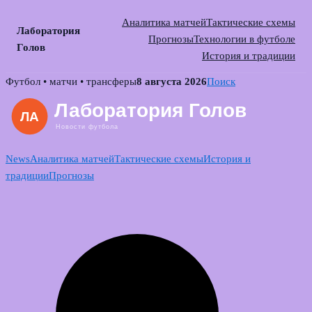
Аналитика матчей
Тактические схемы
Лаборатория
Прогнозы
Технологии в футболе
Голов
История и традиции
Skip
Футбол • матчи • трансферы
8 августа 2026
Поиск
to
content
News
Аналитика матчей
Тактические схемы
История и
традиции
Прогнозы