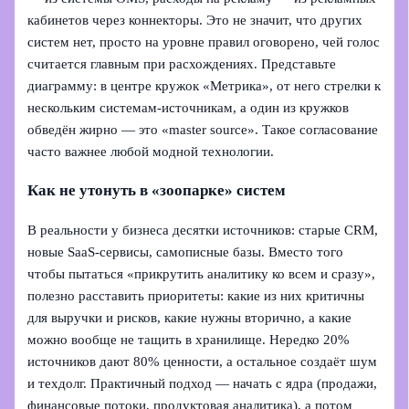
кабинетов через коннекторы. Это не значит, что других
систем нет, просто на уровне правил оговорено, чей голос
считается главным при расхождениях. Представьте
диаграмму: в центре кружок «Метрика», от него стрелки к
нескольким системам‑источникам, а один из кружков
обведён жирно — это «master source». Такое согласование
часто важнее любой модной технологии.
Как не утонуть в «зоопарке» систем
В реальности у бизнеса десятки источников: старые CRM,
новые SaaS‑сервисы, самописные базы. Вместо того
чтобы пытаться «прикрутить аналитику ко всем и сразу»,
полезно расставить приоритеты: какие из них критичны
для выручки и рисков, какие нужны вторично, а какие
можно вообще не тащить в хранилище. Нередко 20%
источников дают 80% ценности, а остальное создаёт шум
и техдолг. Практичный подход — начать с ядра (продажи,
финансовые потоки, продуктовая аналитика), а потом