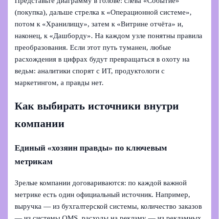
Представьте диаграмму в голове: слева «Событие»
(покупка), дальше стрелка к «Операционной системе»,
потом к «Хранилищу», затем к «Витрине отчёта» и,
наконец, к «Дашборду». На каждом узле понятны правила
преобразования. Если этот путь туманен, любые
расхождения в цифрах будут превращаться в охоту на
ведьм: аналитики спорят с ИТ, продуктологи с
маркетингом, а правды нет.
Как выбирать источники внутри
компании
Единый «хозяин правды» по ключевым
метрикам
Зрелые компании договариваются: по каждой важной
метрике есть один официальный источник. Например,
выручка — из бухгалтерской системы, количество заказов
— из системы OMS, расходы на рекламу — из рекламных