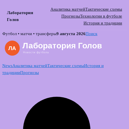
Аналитика матчей
Тактические схемы
Лаборатория
Прогнозы
Технологии в футболе
Голов
История и традиции
Skip
Футбол • матчи • трансферы
9 августа 2026
Поиск
to
content
News
Аналитика матчей
Тактические схемы
История и
традиции
Прогнозы