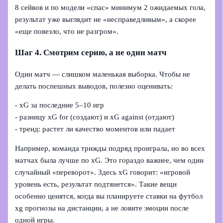
8 сейвов и по модели «спас» минимум 2 ожидаемых гола,
результат уже выглядит не «несправедливым», а скорее
«еще повезло, что не разгром».
Шаг 4. Смотрим серию, а не один матч
Один матч — слишком маленькая выборка. Чтобы не
делать поспешных выводов, полезно оценивать:
- xG за последние 5–10 игр
- разницу xG for (создают) и xG against (отдают)
- тренд: растет ли качество моментов или падает
Например, команда трижды подряд проиграла, но во всех
матчах была лучше по xG. Это гораздо важнее, чем один
случайный «переворот». Здесь xG говорит: «игровой
уровень есть, результат подтянется». Такие вещи
особенно ценятся, когда вы планируете ставки на футбол
xg прогнозы на дистанции, а не ловите эмоции после
одной игры.